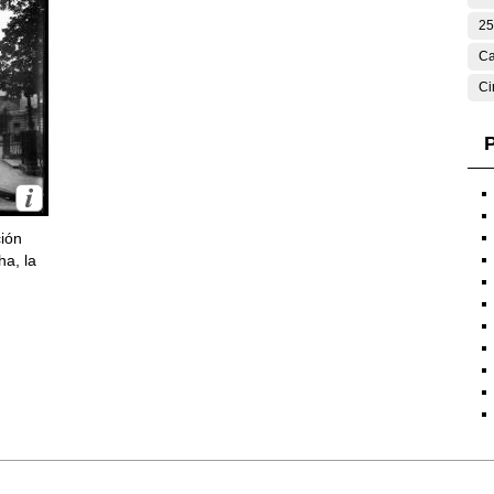
25
Ca
Ci
P
ción
ha, la