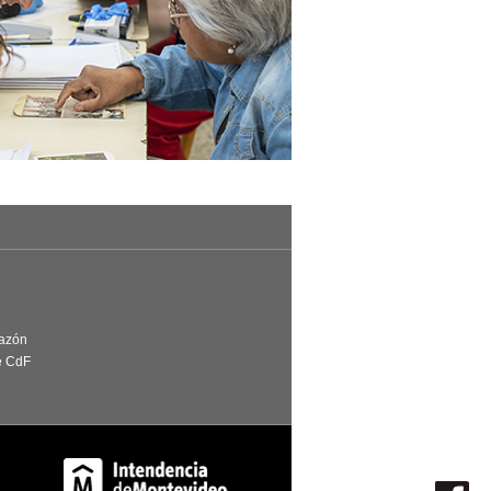
Razón
e CdF