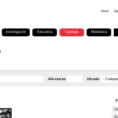
Inicio
Qu
Investigación
Educativa
Catálogo
Mediateca
s
Año exacto:
Década:
F
So
Du