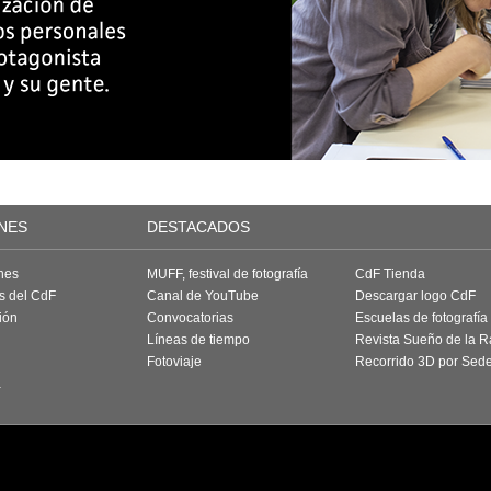
NES
DESTACADOS
nes
MUFF, festival de fotografía
CdF Tienda
as del CdF
Canal de YouTube
Descargar logo CdF
ión
Convocatorias
Escuelas de fotografía
Líneas de tiempo
Revista Sueño de la 
Fotoviaje
Recorrido 3D por Sed
a