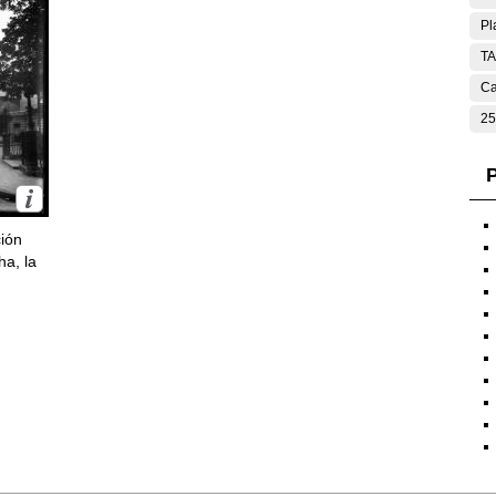
Pl
T
Ca
25
P
ción
ha, la