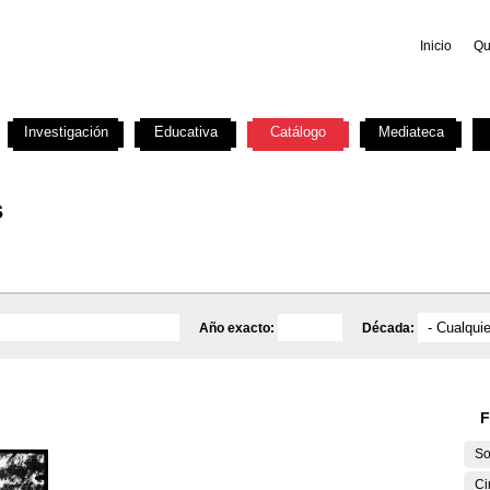
Inicio
Qu
Investigación
Educativa
Catálogo
Mediateca
s
Año exacto:
Década:
F
So
Ci