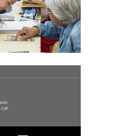
Razón
e CdF