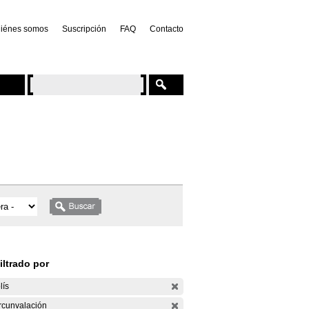
iénes somos
Suscripción
FAQ
Contacto
iltrado por
lís
rcunvalación