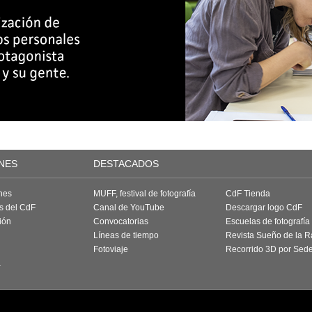
NES
DESTACADOS
nes
MUFF, festival de fotografía
CdF Tienda
as del CdF
Canal de YouTube
Descargar logo CdF
ión
Convocatorias
Escuelas de fotografía
Líneas de tiempo
Revista Sueño de la 
Fotoviaje
Recorrido 3D por Sed
a