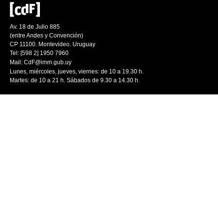
Av. 18 de Julio 885
(entre Andes y Convención)
CP 11100. Montevideo. Uruguay
Tel: [598 2] 1950 7960
Mail:
CdF@imm.gub.uy
Lunes, miércoles, jueves, viernes: de 10 a 19.30 h.
Martes: de 10 a 21 h. Sábados de 9.30 a 14.30 h.