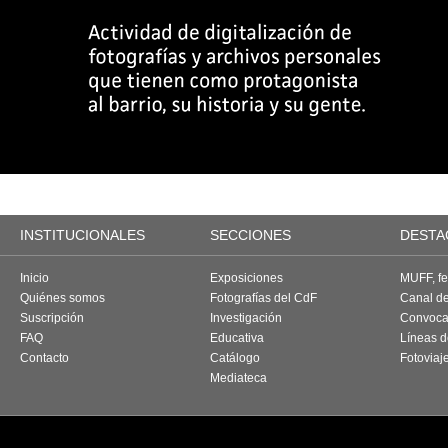
INSTITUCIONALES
SECCIONES
DESTA
Inicio
Exposiciones
MUFF, fes
Quiénes somos
Fotografías del CdF
Canal d
Suscripción
Investigación
Convoca
FAQ
Educativa
Líneas d
Contacto
Catálogo
Fotoviaj
Mediateca