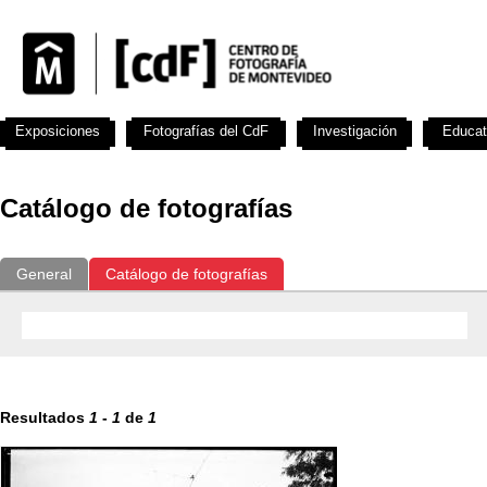
Exposiciones
Fotografías del CdF
Investigación
Educat
Catálogo de fotografías
General
Catálogo de fotografías
Resultados
1
-
1
de
1