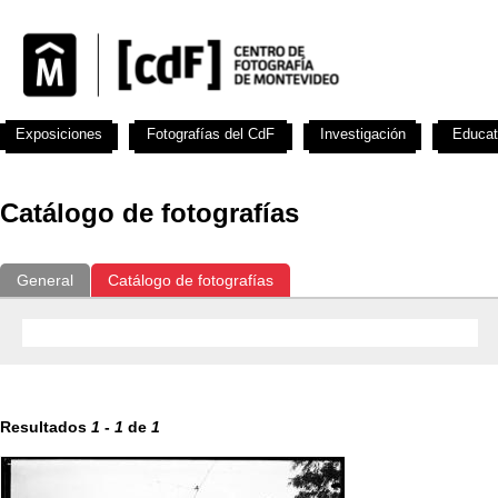
Exposiciones
Fotografías del CdF
Investigación
Educat
Catálogo de fotografías
General
Catálogo de fotografías
Resultados
1
-
1
de
1