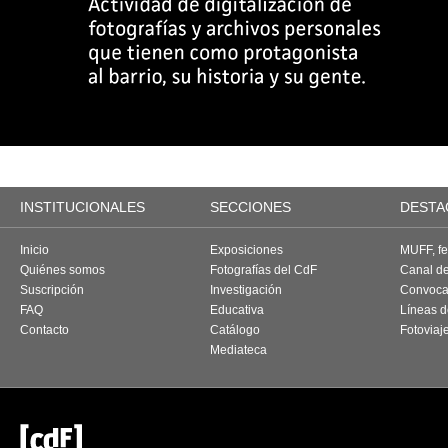
INSTITUCIONALES
SECCIONES
DESTA
Inicio
Exposiciones
MUFF, fes
Quiénes somos
Fotografías del CdF
Canal d
Suscripción
Investigación
Convoca
FAQ
Educativa
Líneas d
Contacto
Catálogo
Fotoviaj
Mediateca