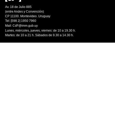
Av. 18 de Julio 885
(entre Andes y Convención)
CP 11100. Montevideo. Uruguay
Tel: [598 2] 1950 7960
Mail:
CdF@imm.gub.uy
Lunes, miércoles, jueves, viernes: de 10 a 19.30 h.
Martes: de 10 a 21 h. Sábados de 9.30 a 14.30 h.