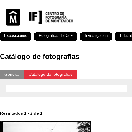
Exposiciones
Fotografías del CdF
Investigación
Educat
Catálogo de fotografías
General
Catálogo de fotografías
Resultados
1
-
1
de
1