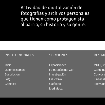
INSTITUCIONALES
SECCIONES
DESTA
Inicio
Exposiciones
MUFF, fes
Quiénes somos
Fotografías del CdF
Canal d
Suscripción
Investigación
Convoca
FAQ
Educativa
Líneas d
Contacto
Catálogo
Fotoviaj
Mediateca