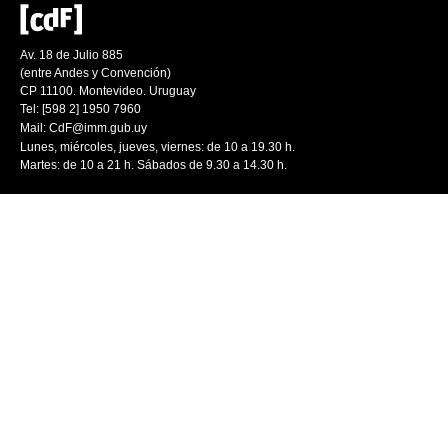
Av. 18 de Julio 885
(entre Andes y Convención)
CP 11100. Montevideo. Uruguay
Tel: [598 2] 1950 7960
Mail:
CdF@imm.gub.uy
Lunes, miércoles, jueves, viernes: de 10 a 19.30 h.
Martes: de 10 a 21 h. Sábados de 9.30 a 14.30 h.