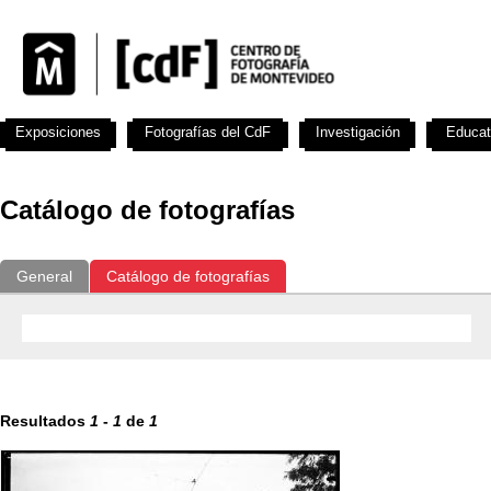
Exposiciones
Fotografías del CdF
Investigación
Educat
Catálogo de fotografías
General
Catálogo de fotografías
Resultados
1
-
1
de
1