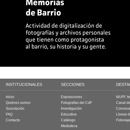
INSTITUCIONALES
SECCIONES
DESTA
Inicio
Exposiciones
MUFF, fes
Quiénes somos
Fotografías del CdF
Canal d
Suscripción
Investigación
Convoca
FAQ
Educativa
Líneas d
Contacto
Catálogo
Fotoviaj
Mediateca