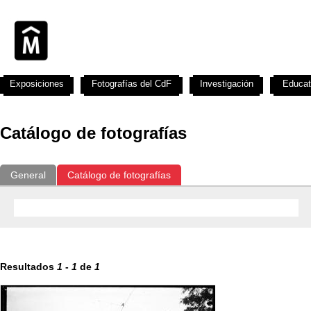
Exposiciones
Fotografías del CdF
Investigación
Educat
Catálogo de fotografías
General
Catálogo de fotografías
Resultados
1
-
1
de
1