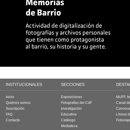
INSTITUCIONALES
SECCIONES
DESTA
Inicio
Exposiciones
MUFF, fes
Quiénes somos
Fotografías del CdF
Canal d
Suscripción
Investigación
Convoca
FAQ
Educativa
Líneas d
Contacto
Catálogo
Fotoviaj
Mediateca