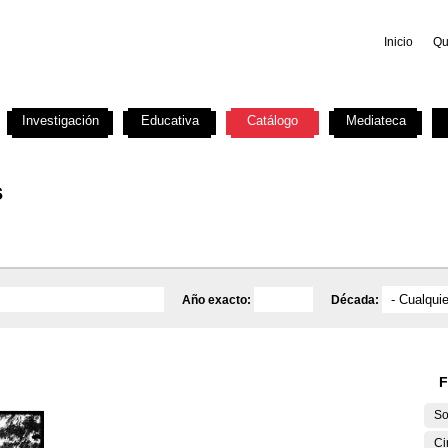
Inicio
Qu
Investigación
Educativa
Catálogo
Mediateca
s
Año exacto:
Década:
F
So
Ci