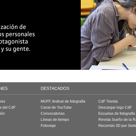
NES
DESTACADOS
nes
MUFF, festival de fotografía
CdF Tienda
as del CdF
Canal de YouTube
Descargar logo CdF
ión
Convocatorias
Escuelas de fotografía
Líneas de tiempo
Revista Sueño de la 
Fotoviaje
Recorrido 3D por Sed
a