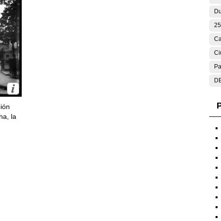
Du
25
Ca
Ci
Pa
DE
P
ción
ha, la