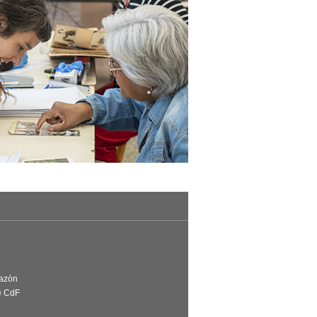
Razón
e CdF