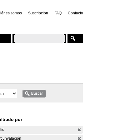
iénes somos
Suscripción
FAQ
Contacto
iltrado por
lís
rcunvalación