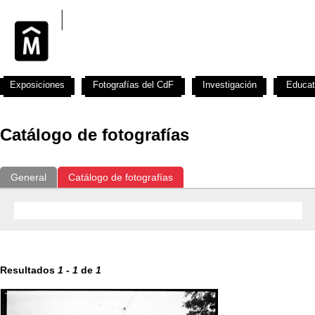
Exposiciones
Fotografías del CdF
Investigación
Educat
Catálogo de fotografías
General
Catálogo de fotografías
Resultados
1
-
1
de
1