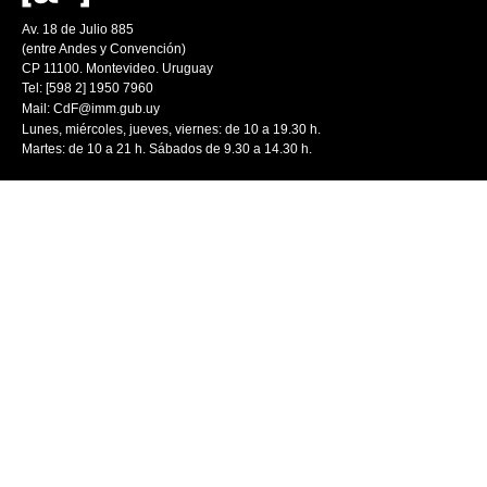
Av. 18 de Julio 885
(entre Andes y Convención)
CP 11100. Montevideo. Uruguay
Tel: [598 2] 1950 7960
Mail:
CdF@imm.gub.uy
Lunes, miércoles, jueves, viernes: de 10 a 19.30 h.
Martes: de 10 a 21 h. Sábados de 9.30 a 14.30 h.