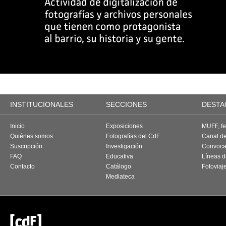
INSTITUCIONALES
SECCIONES
DESTA
Inicio
Exposiciones
MUFF, fes
Quiénes somos
Fotografías del CdF
Canal d
Suscripción
Investigación
Convoca
FAQ
Educativa
Líneas d
Contacto
Catálogo
Fotoviaj
Mediateca