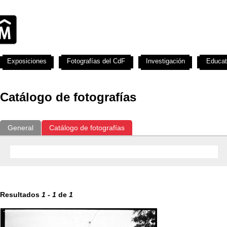
Exposiciones
Fotografías del CdF
Investigación
Educat
Catálogo de fotografías
General
Catálogo de fotografías
Resultados
1
-
1
de
1