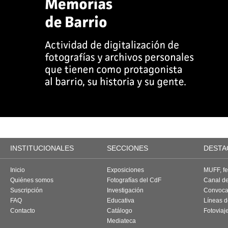
INSTITUCIONALES
SECCIONES
DESTA
Inicio
Exposiciones
MUFF, fes
Quiénes somos
Fotografías del CdF
Canal d
Suscripción
Investigación
Convoca
FAQ
Educativa
Líneas d
Contacto
Catálogo
Fotoviaj
Mediateca