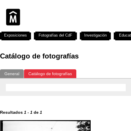
Exposiciones
Fotografías del CdF
Investigación
Educat
Catálogo de fotografías
General
Catálogo de fotografías
Resultados
1
-
1
de
1