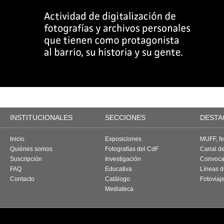
INSTITUCIONALES
SECCIONES
DESTA
Inicio
Exposiciones
MUFF, fes
Quiénes somos
Fotografías del CdF
Canal d
Suscripción
Investigación
Convoca
FAQ
Educativa
Líneas d
Contacto
Catálogo
Fotoviaj
Mediateca