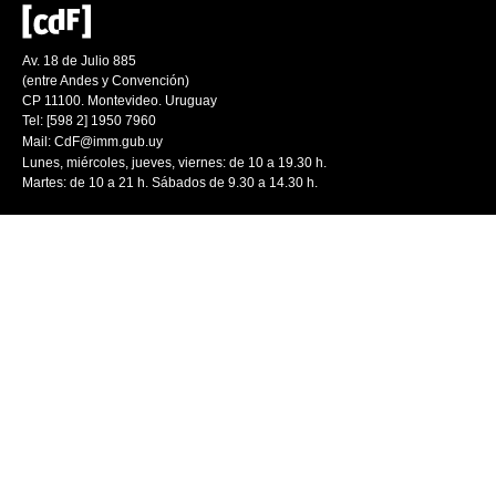
Av. 18 de Julio 885
(entre Andes y Convención)
CP 11100. Montevideo. Uruguay
Tel: [598 2] 1950 7960
Mail:
CdF@imm.gub.uy
Lunes, miércoles, jueves, viernes: de 10 a 19.30 h.
Martes: de 10 a 21 h. Sábados de 9.30 a 14.30 h.