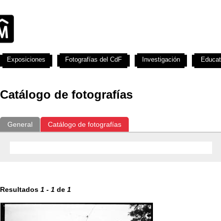
Exposiciones
Fotografías del CdF
Investigación
Educat
Catálogo de fotografías
General
Catálogo de fotografías
Resultados
1
-
1
de
1