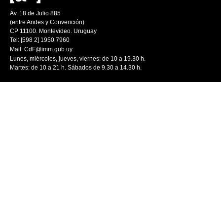
Av. 18 de Julio 885
(entre Andes y Convención)
CP 11100. Montevideo. Uruguay
Tel: [598 2] 1950 7960
Mail:
CdF@imm.gub.uy
Lunes, miércoles, jueves, viernes: de 10 a 19.30 h.
Martes: de 10 a 21 h. Sábados de 9.30 a 14.30 h.