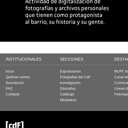
INSTITUCIONALES
SECCIONES
DESTA
Inicio
Exposiciones
MUFF, fes
Quiénes somos
Fotografías del CdF
Canal d
Suscripción
Investigación
Convoca
FAQ
Educativa
Líneas d
Contacto
Catálogo
Fotoviaj
Mediateca