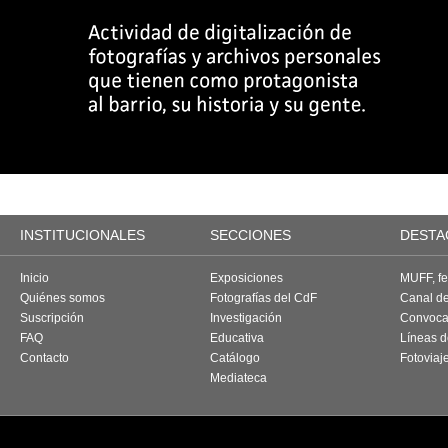
INSTITUCIONALES
SECCIONES
DESTA
Inicio
Exposiciones
MUFF, fes
Quiénes somos
Fotografías del CdF
Canal d
Suscripción
Investigación
Convoca
FAQ
Educativa
Líneas d
Contacto
Catálogo
Fotoviaj
Mediateca