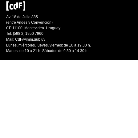
Av. 18 de Julio 885
(entre Andes y Convención)
CP 11100. Montevideo. Uruguay
Tel: [598 2] 1950 7960
Mail:
CdF@imm.gub.uy
Lunes, miércoles, jueves, viernes: de 10 a 19.30 h.
Martes: de 10 a 21 h. Sábados de 9.30 a 14.30 h.