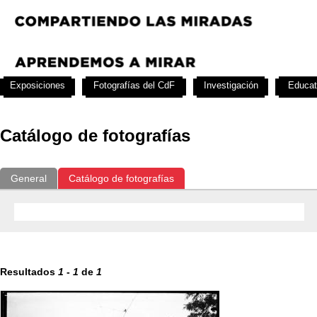
Exposiciones
Fotografías del CdF
Investigación
Educat
Catálogo de fotografías
General
Catálogo de fotografías
Resultados
1
-
1
de
1