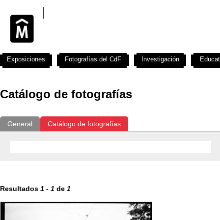
Exposiciones
Fotografías del CdF
Investigación
Educat
Catálogo de fotografías
General
Catálogo de fotografías
Resultados
1
-
1
de
1