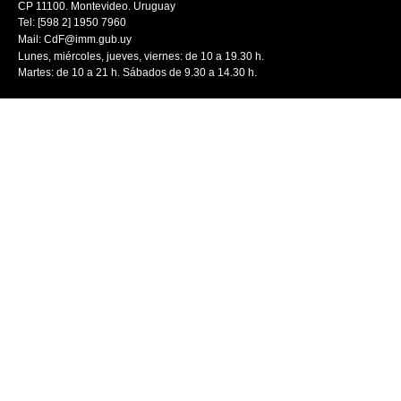
CP 11100. Montevideo. Uruguay
Tel: [598 2] 1950 7960
Mail:
CdF@imm.gub.uy
Lunes, miércoles, jueves, viernes: de 10 a 19.30 h.
Martes: de 10 a 21 h. Sábados de 9.30 a 14.30 h.