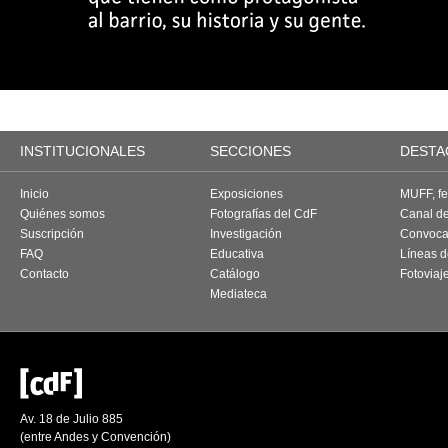
INSTITUCIONALES
SECCIONES
DESTA
Inicio
Exposiciones
MUFF, fes
Quiénes somos
Fotografías del CdF
Canal d
Suscripción
Investigación
Convoca
FAQ
Educativa
Líneas d
Contacto
Catálogo
Fotoviaj
Mediateca
Av. 18 de Julio 885
(entre Andes y Convención)