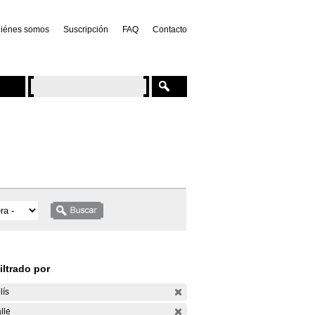
iénes somos
Suscripción
FAQ
Contacto
iltrado por
lís
lle