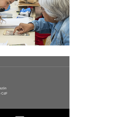
Razón
e CdF