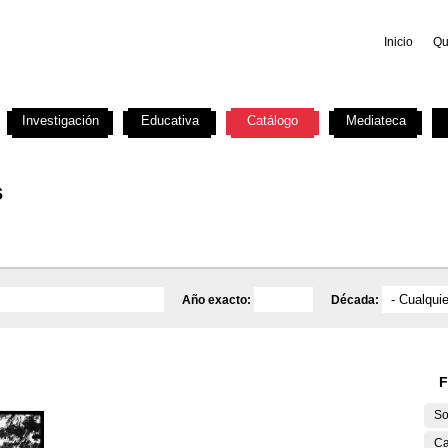
Inicio
Qu
Investigación
Educativa
Catálogo
Mediateca
s
Año exacto:
Década:
F
So
Ca