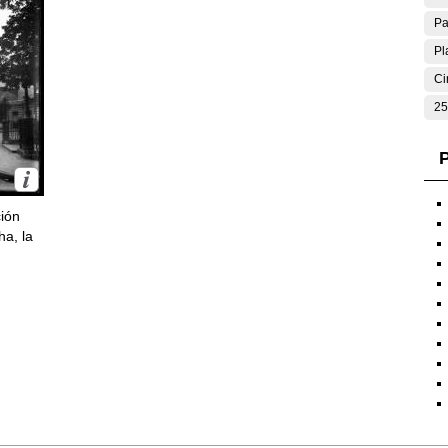
Pa
Pl
Ci
25
P
ción
ha, la