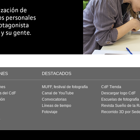
NES
DESTACADOS
nes
MUFF, festival de fotografía
CdF Tienda
as del CdF
Canal de YouTube
Descargar logo CdF
ión
Convocatorias
Escuelas de fotografía
Líneas de tiempo
Revista Sueño de la 
Fotoviaje
Recorrido 3D por Sed
a