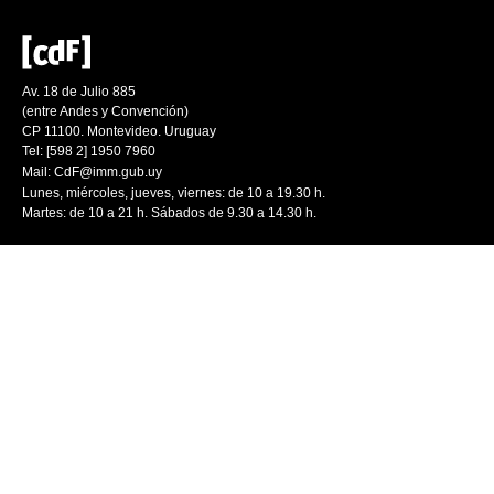
Av. 18 de Julio 885
(entre Andes y Convención)
CP 11100. Montevideo. Uruguay
Tel: [598 2] 1950 7960
Mail:
CdF@imm.gub.uy
Lunes, miércoles, jueves, viernes: de 10 a 19.30 h.
Martes: de 10 a 21 h. Sábados de 9.30 a 14.30 h.