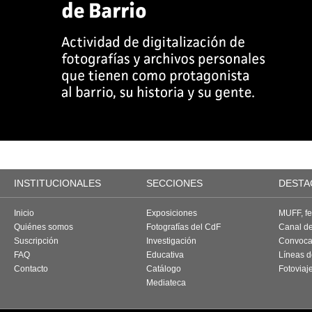
INSTITUCIONALES
SECCIONES
DESTA
Inicio
Exposiciones
MUFF, fes
Quiénes somos
Fotografías del CdF
Canal d
Suscripción
Investigación
Convoca
FAQ
Educativa
Líneas d
Contacto
Catálogo
Fotoviaj
Mediateca