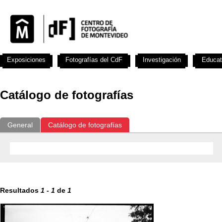
Exposiciones
Fotografías del CdF
Investigación
Educat
Catálogo de fotografías
General
Catálogo de fotografías
Resultados
1
-
1
de
1