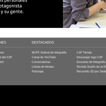
NES
DESTACADOS
nes
MUFF, festival de fotografía
CdF Tienda
as del CdF
Canal de YouTube
Descargar logo CdF
ión
Convocatorias
Escuelas de fotografía
Líneas de tiempo
Revista Sueño de la 
Fotoviaje
Recorrido 3D por Sed
a