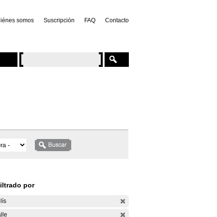
iénes somos
Suscripción
FAQ
Contacto
iltrado por
lís
lle