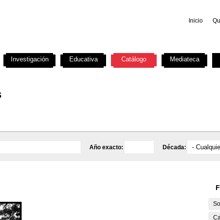
Inicio
Qu
Investigación
Educativa
Catálogo
Mediateca
s
Año exacto:
Década:
F
So
Ca