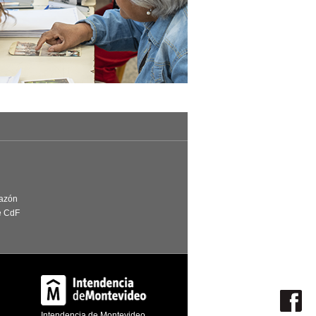
Razón
e CdF
Intendencia de Montevideo