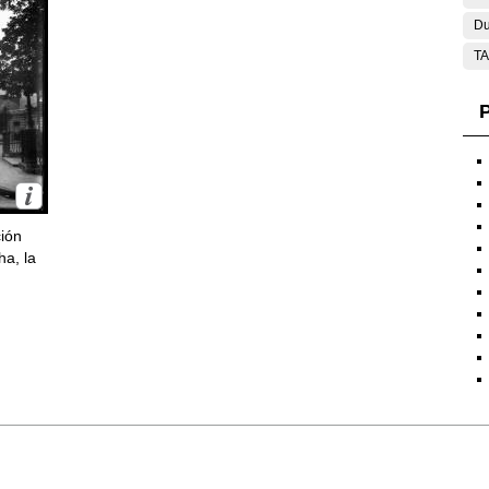
Du
T
P
ción
ha, la