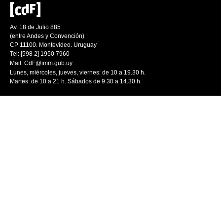
Av. 18 de Julio 885
(entre Andes y Convención)
CP 11100. Montevideo. Uruguay
Tel: [598 2] 1950 7960
Mail:
CdF@imm.gub.uy
Lunes, miércoles, jueves, viernes: de 10 a 19.30 h.
Martes: de 10 a 21 h. Sábados de 9.30 a 14.30 h.