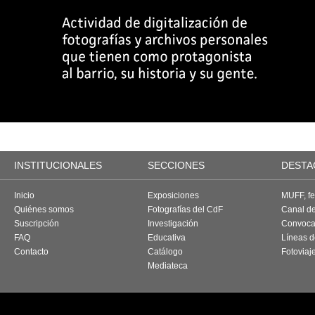
INSTITUCIONALES
SECCIONES
DESTA
Inicio
Exposiciones
MUFF, fes
Quiénes somos
Fotografías del CdF
Canal d
Suscripción
Investigación
Convoca
FAQ
Educativa
Líneas d
Contacto
Catálogo
Fotoviaj
Mediateca