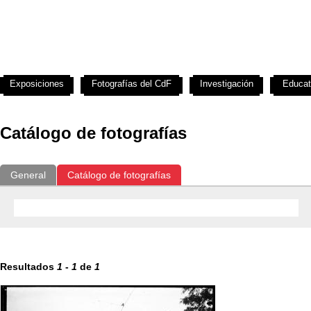
Exposiciones
Fotografías del CdF
Investigación
Educat
Catálogo de fotografías
General
Catálogo de fotografías
Resultados
1
-
1
de
1