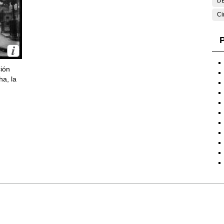
DE
Ci
P
ción
ha, la