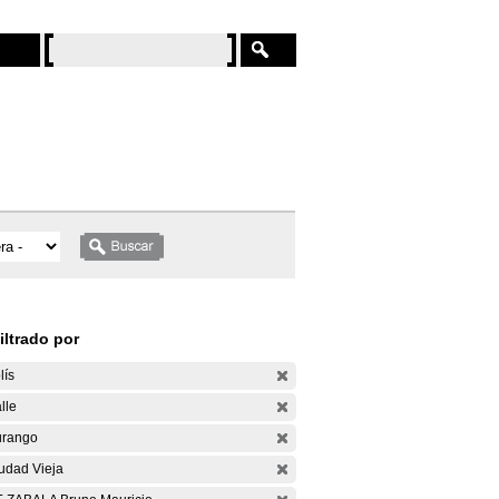
iltrado por
lís
lle
rango
udad Vieja