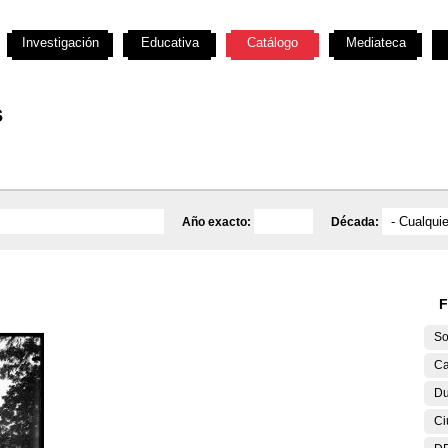
Investigación
Educativa
Catálogo
Mediateca
s
Año exacto:
Década:
F
So
Ca
Du
Ci