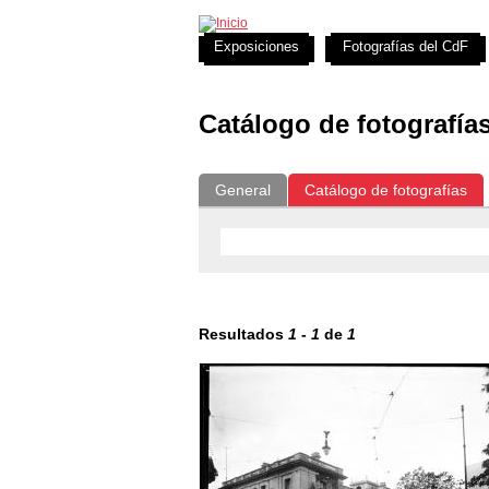
Exposiciones
Fotografías del CdF
Catálogo de fotografía
General
Catálogo de fotografías
Resultados
1
-
1
de
1