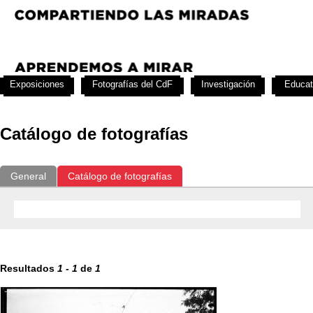
Exposiciones
Fotografías del CdF
Investigación
Educat
Catálogo de fotografías
General
Catálogo de fotografías
Resultados
1
-
1
de
1