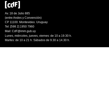
Av. 18 de Julio 885
(entre Andes y Convención)
CP 11100. Montevideo. Uruguay
Tel: [598 2] 1950 7960
Mail:
CdF@imm.gub.uy
Lunes, miércoles, jueves, viernes: de 10 a 19.30 h.
Martes: de 10 a 21 h. Sábados de 9.30 a 14.30 h.