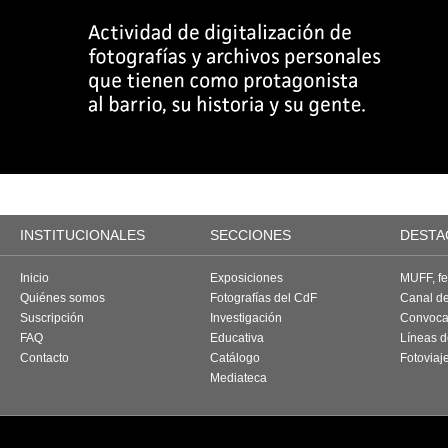
INSTITUCIONALES
SECCIONES
DESTA
Inicio
Exposiciones
MUFF, fes
Quiénes somos
Fotografías del CdF
Canal d
Suscripción
Investigación
Convoca
FAQ
Educativa
Líneas d
Contacto
Catálogo
Fotoviaj
Mediateca