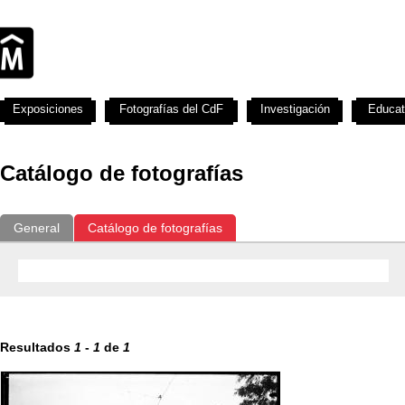
Exposiciones
Fotografías del CdF
Investigación
Educat
Catálogo de fotografías
General
Catálogo de fotografías
Resultados
1
-
1
de
1