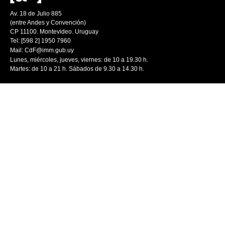
Av. 18 de Julio 885
(entre Andes y Convención)
CP 11100. Montevideo. Uruguay
Tel: [598 2] 1950 7960
Mail:
CdF@imm.gub.uy
Lunes, miércoles, jueves, viernes: de 10 a 19.30 h.
Martes: de 10 a 21 h. Sábados de 9.30 a 14.30 h.