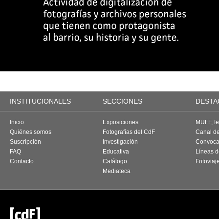
INSTITUCIONALES
SECCIONES
DESTA
Inicio
Exposiciones
MUFF, fes
Quiénes somos
Fotografías del CdF
Canal d
Suscripción
Investigación
Convoca
FAQ
Educativa
Líneas d
Contacto
Catálogo
Fotoviaj
Mediateca