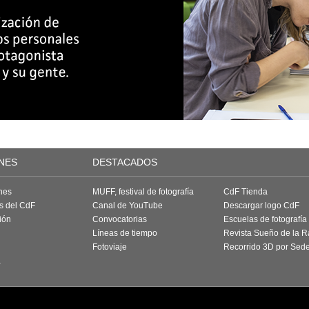
NES
DESTACADOS
nes
MUFF, festival de fotografía
CdF Tienda
as del CdF
Canal de YouTube
Descargar logo CdF
ión
Convocatorias
Escuelas de fotografía
Líneas de tiempo
Revista Sueño de la 
Fotoviaje
Recorrido 3D por Sed
a