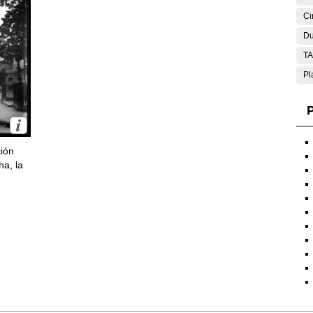
Ci
Du
T
Pl
P
ción
ha, la