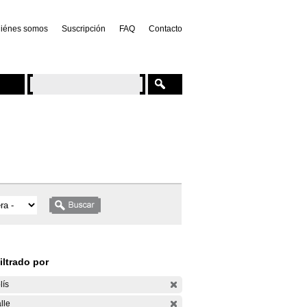
iénes somos
Suscripción
FAQ
Contacto
iltrado por
lís
lle