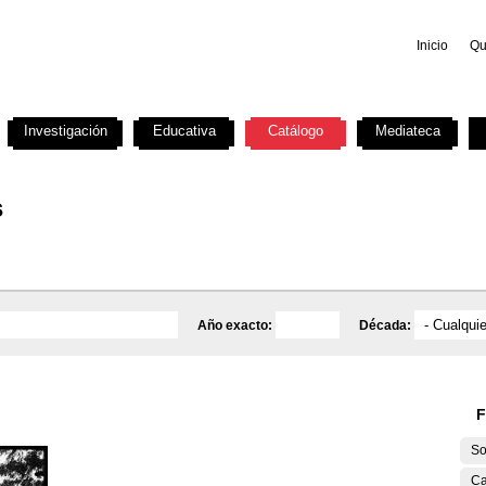
Inicio
Qu
Investigación
Educativa
Catálogo
Mediateca
s
Año exacto:
Década:
F
So
Ca