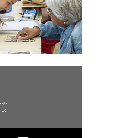
Razón
e CdF