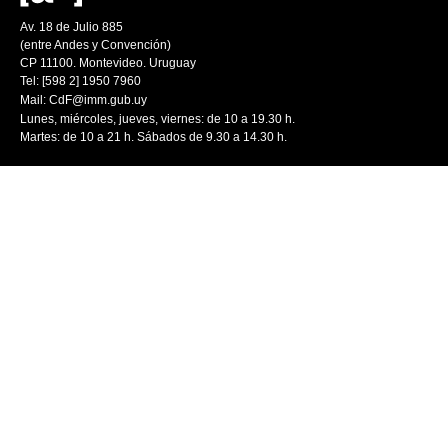
Av. 18 de Julio 885
(entre Andes y Convención)
CP 11100. Montevideo. Uruguay
Tel: [598 2] 1950 7960
Mail:
CdF@imm.gub.uy
Lunes, miércoles, jueves, viernes: de 10 a 19.30 h.
Martes: de 10 a 21 h. Sábados de 9.30 a 14.30 h.