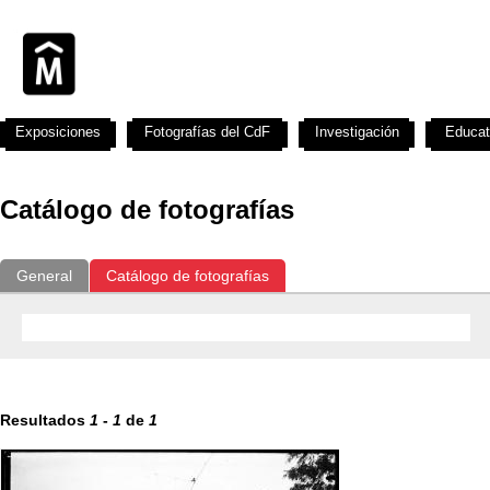
Exposiciones
Fotografías del CdF
Investigación
Educat
Catálogo de fotografías
General
Catálogo de fotografías
Resultados
1
-
1
de
1