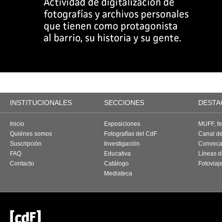
INSTITUCIONALES
SECCIONES
DESTA
Inicio
Exposiciones
MUFF, fes
Quiénes somos
Fotografías del CdF
Canal d
Suscripción
Investigación
Convoca
FAQ
Educativa
Líneas d
Contacto
Catálogo
Fotoviaj
Mediateca