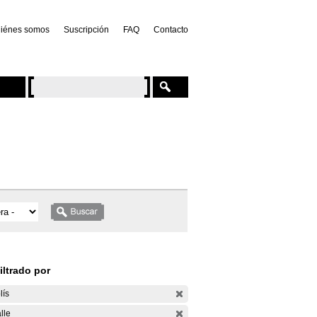
iénes somos
Suscripción
FAQ
Contacto
iltrado por
lís
lle