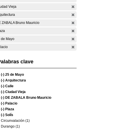
udad Vieja
quitectura
 ZABALA Bruno Mauricio
aza
 de Mayo
lacio
alabras clave
(-)
25 de Mayo
(-)
Arquitectura
(-)
Calle
(-)
Ciudad Vieja
(-)
DE ZABALA Bruno Mauricio
(-)
Palacio
(-)
Plaza
(-)
Solís
Circunvalación (1)
Durango (1)