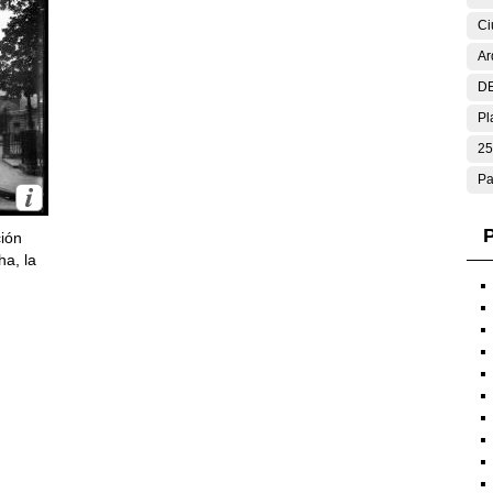
Ci
Ar
DE
Pl
25
Pa
P
ción
ha, la