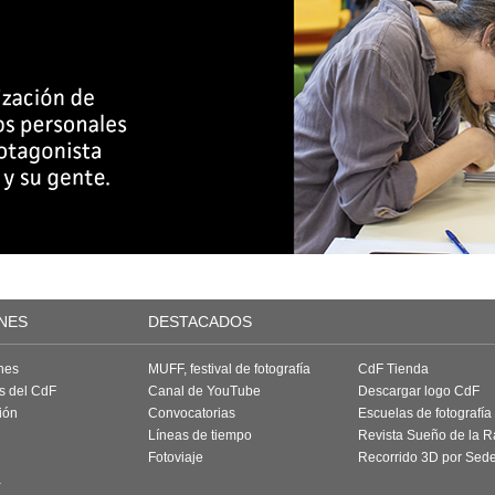
NES
DESTACADOS
nes
MUFF, festival de fotografía
CdF Tienda
as del CdF
Canal de YouTube
Descargar logo CdF
ión
Convocatorias
Escuelas de fotografía
Líneas de tiempo
Revista Sueño de la 
Fotoviaje
Recorrido 3D por Sed
a