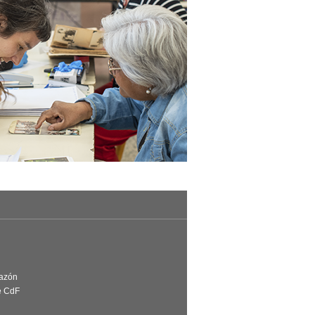
Razón
e CdF