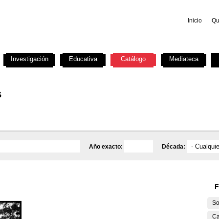
Inicio
Qu
Investigación
Educativa
Catálogo
Mediateca
s
Año exacto:
Década:
F
So
Ca