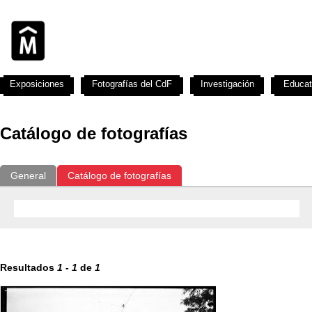
Exposiciones
Fotografías del CdF
Investigación
Educat
Catálogo de fotografías
General
Catálogo de fotografías
Resultados
1
-
1
de
1