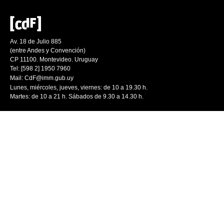
Av. 18 de Julio 885
(entre Andes y Convención)
CP 11100. Montevideo. Uruguay
Tel: [598 2] 1950 7960
Mail:
CdF@imm.gub.uy
Lunes, miércoles, jueves, viernes: de 10 a 19.30 h.
Martes: de 10 a 21 h. Sábados de 9.30 a 14.30 h.