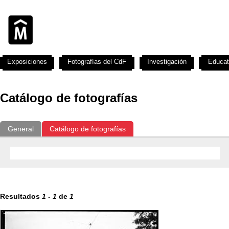
Exposiciones
Fotografías del CdF
Investigación
Educat
Catálogo de fotografías
General
Catálogo de fotografías
Resultados
1
-
1
de
1