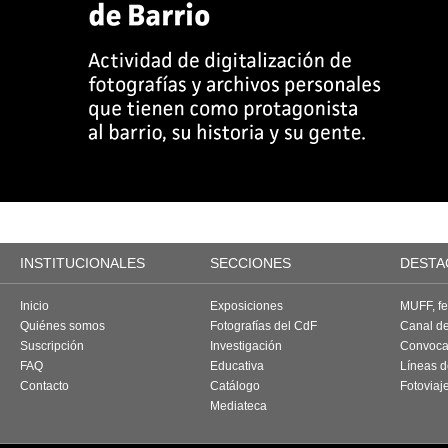
INSTITUCIONALES
SECCIONES
DESTA
Inicio
Exposiciones
MUFF, fes
Quiénes somos
Fotografías del CdF
Canal d
Suscripción
Investigación
Convoca
FAQ
Educativa
Líneas d
Contacto
Catálogo
Fotoviaj
Mediateca