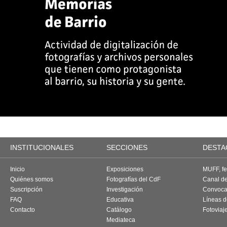
INSTITUCIONALES
SECCIONES
DESTA
Inicio
Exposiciones
MUFF, fes
Quiénes somos
Fotografías del CdF
Canal d
Suscripción
Investigación
Convoca
FAQ
Educativa
Líneas d
Contacto
Catálogo
Fotoviaj
Mediateca