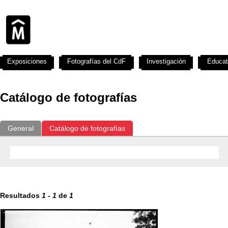
Exposiciones
Fotografías del CdF
Investigación
Educat
Catálogo de fotografías
General
Catálogo de fotografías
Resultados
1
-
1
de
1