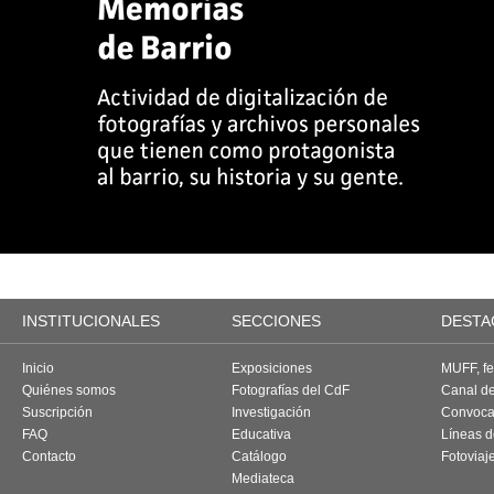
INSTITUCIONALES
SECCIONES
DESTA
Inicio
Exposiciones
MUFF, fes
Quiénes somos
Fotografías del CdF
Canal d
Suscripción
Investigación
Convoca
FAQ
Educativa
Líneas d
Contacto
Catálogo
Fotoviaj
Mediateca