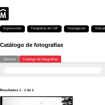
Exposiciones
Fotografías del CdF
Investigación
Educat
Catálogo de fotografías
General
Catálogo de fotografías
Resultados
1
-
1
de
1