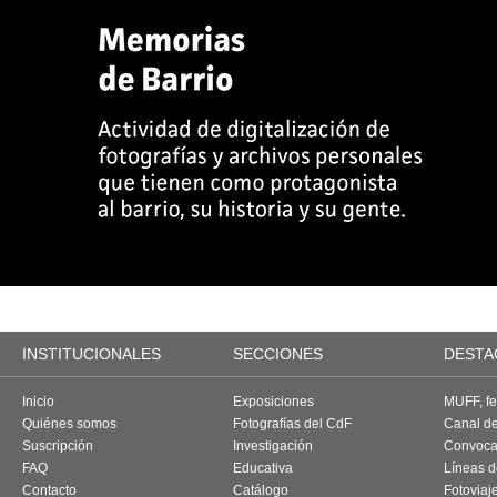
INSTITUCIONALES
SECCIONES
DESTA
Inicio
Exposiciones
MUFF, fes
Quiénes somos
Fotografías del CdF
Canal d
Suscripción
Investigación
Convoca
FAQ
Educativa
Líneas d
Contacto
Catálogo
Fotoviaj