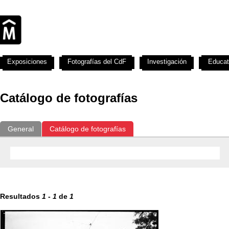
Exposiciones
Fotografías del CdF
Investigación
Educat
Catálogo de fotografías
General
Catálogo de fotografías
Resultados
1
-
1
de
1