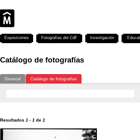
Exposiciones
Fotografías del CdF
Investigación
Educat
Catálogo de fotografías
General
Catálogo de fotografías
Resultados
1
-
1
de
1