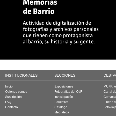
INSTITUCIONALES
SECCIONES
DESTA
Inicio
Exposiciones
MUFF, fes
Quiénes somos
Fotografías del CdF
Canal d
Suscripción
Investigación
Convoca
FAQ
Educativa
Líneas d
Contacto
Catálogo
Fotoviaj
Mediateca