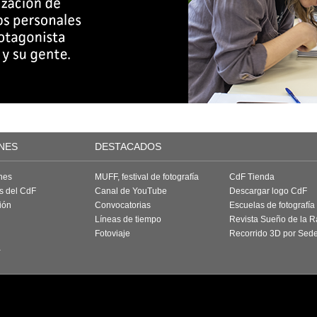
NES
DESTACADOS
nes
MUFF, festival de fotografía
CdF Tienda
as del CdF
Canal de YouTube
Descargar logo CdF
ión
Convocatorias
Escuelas de fotografía
Líneas de tiempo
Revista Sueño de la 
Fotoviaje
Recorrido 3D por Sed
a