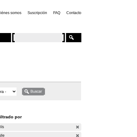
iénes somos
Suscripción
FAQ
Contacto
iltrado por
lís
lle