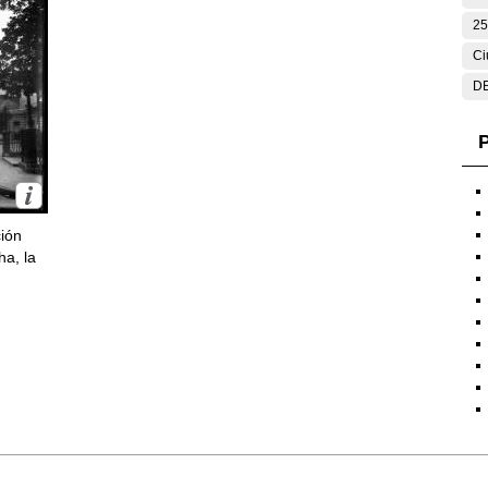
25
Ci
DE
P
ción
ha, la