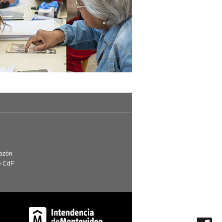
Razón
e CdF