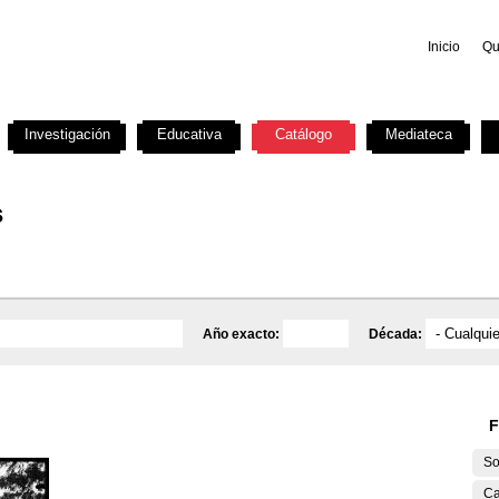
Inicio
Qu
Investigación
Educativa
Catálogo
Mediateca
s
Año exacto:
Década:
F
So
Ca