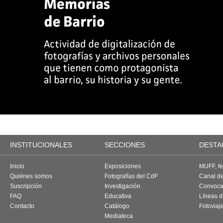
INSTITUCIONALES
SECCIONES
DESTA
Inicio
Exposiciones
MUFF, fes
Quiénes somos
Fotografías del CdF
Canal d
Suscripción
Investigación
Convoca
FAQ
Educativa
Líneas d
Contacto
Catálogo
Fotoviaj
Mediateca