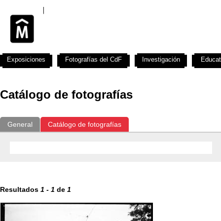
Exposiciones
Fotografías del CdF
Investigación
Educat
Catálogo de fotografías
General
Catálogo de fotografías
Resultados
1
-
1
de
1