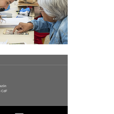
Razón
e CdF