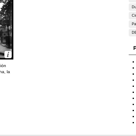
Du
Ci
Pa
DE
P
ción
ha, la