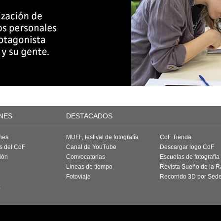
NES
DESTACADOS
nes
MUFF, festival de fotografía
CdF Tienda
as del CdF
Canal de YouTube
Descargar logo CdF
ión
Convocatorias
Escuelas de fotografía
Líneas de tiempo
Revista Sueño de la 
Fotoviaje
Recorrido 3D por Sed
a