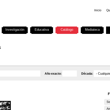
Inicio
Qu
Investigación
Educativa
Catálogo
Mediateca
s
Año exacto:
Década:
F
So
Ar