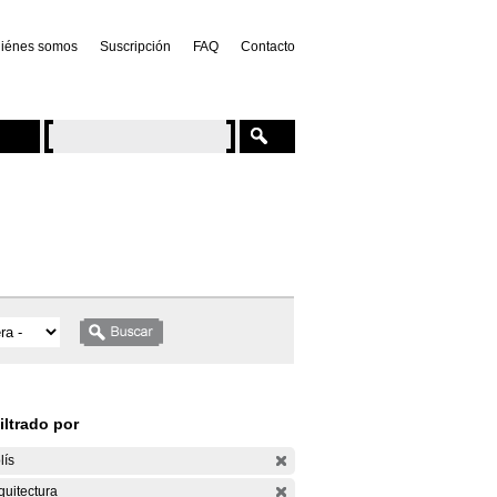
iénes somos
Suscripción
FAQ
Contacto
iltrado por
lís
quitectura