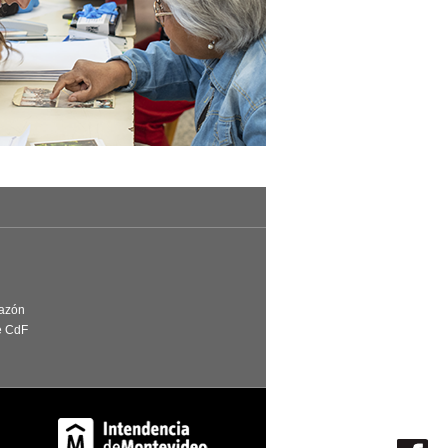
Razón
e CdF