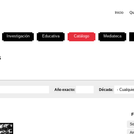
Inicio
Qu
Investigación
Educativa
Catálogo
Mediateca
s
Año exacto:
Década:
F
So
Ar