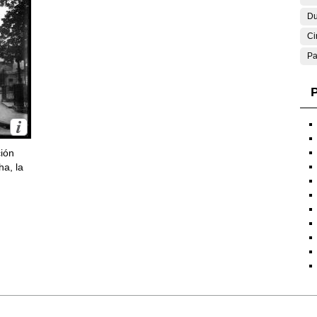
Du
Ci
Pa
P
ción
ha, la