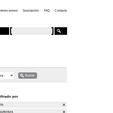
iénes somos
Suscripción
FAQ
Contacto
iltrado por
lís
quitectura