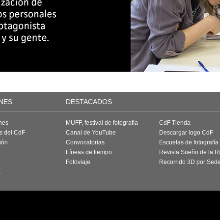
NES
DESTACADOS
nes
MUFF, festival de fotografía
CdF Tienda
as del CdF
Canal de YouTube
Descargar logo CdF
ión
Convocatorias
Escuelas de fotografía
Líneas de tiempo
Revista Sueño de la 
Fotoviaje
Recorrido 3D por Sed
a