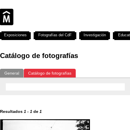
Exposiciones
Fotografías del CdF
Investigación
Educat
Catálogo de fotografías
General
Catálogo de fotografías
Resultados
1
-
1
de
1