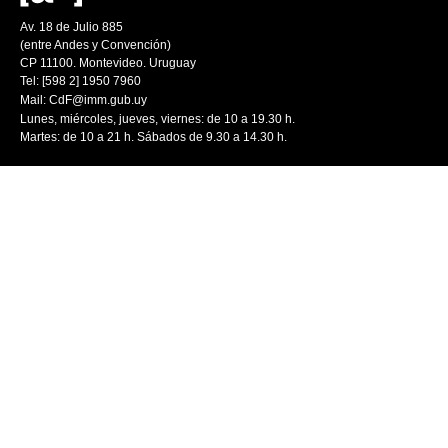
Av. 18 de Julio 885
(entre Andes y Convención)
CP 11100. Montevideo. Uruguay
Tel: [598 2] 1950 7960
Mail:
CdF@imm.gub.uy
Lunes, miércoles, jueves, viernes: de 10 a 19.30 h.
Martes: de 10 a 21 h. Sábados de 9.30 a 14.30 h.