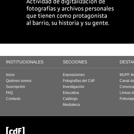
INSTITUCIONALES
SECCIONES
DESTA
Inicio
Exposiciones
MUFF, fes
Quiénes somos
Fotografías del CdF
Canal d
Suscripción
Investigación
Convoca
FAQ
Educativa
Líneas d
Contacto
Catálogo
Fotoviaj
Mediateca