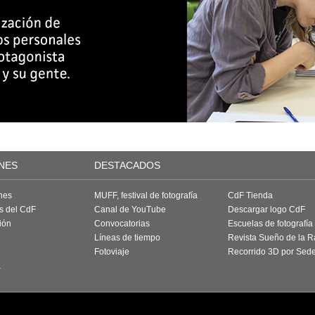
NES
DESTACADOS
nes
MUFF, festival de fotografía
CdF Tienda
as del CdF
Canal de YouTube
Descargar logo CdF
ión
Convocatorias
Escuelas de fotografía
Líneas de tiempo
Revista Sueño de la 
Fotoviaje
Recorrido 3D por Sed
a