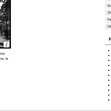
Du
25
Pa
DE
P
ción
ha, la