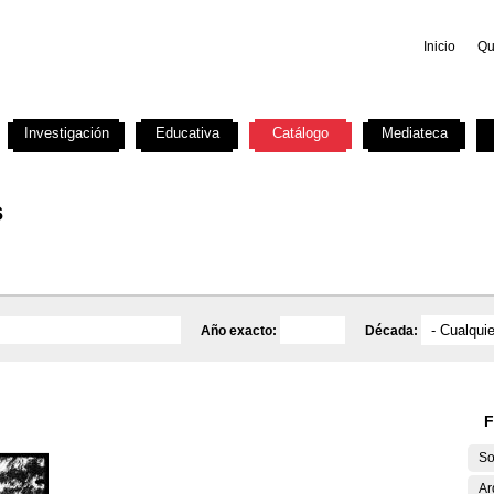
Inicio
Qu
Investigación
Educativa
Catálogo
Mediateca
s
Año exacto:
Década:
F
So
Ar