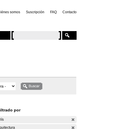
iénes somos
Suscripción
FAQ
Contacto
iltrado por
lís
quitectura