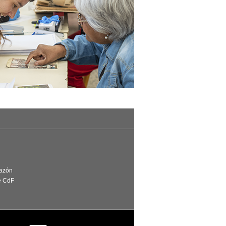
Razón
e CdF