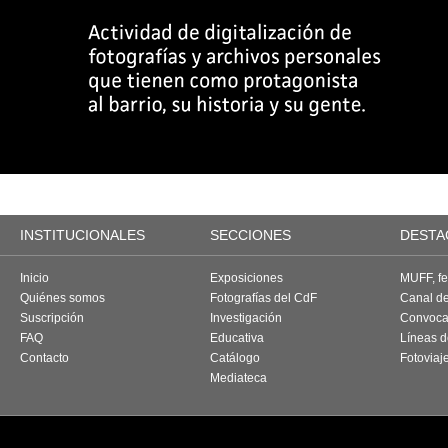
INSTITUCIONALES
SECCIONES
DESTA
Inicio
Exposiciones
MUFF, fes
Quiénes somos
Fotografías del CdF
Canal d
Suscripción
Investigación
Convoca
FAQ
Educativa
Líneas d
Contacto
Catálogo
Fotoviaj
Mediateca