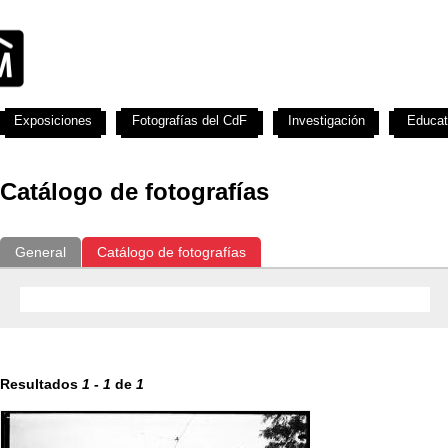
Exposiciones
Fotografías del CdF
Investigación
Educat
Catálogo de fotografías
General
Catálogo de fotografías
Resultados
1
-
1
de
1