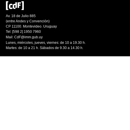
Av. 18 de Julio 885
(entre Andes y Convención)
CP 11100. Montevideo. Uruguay
Tel: [598 2] 1950 7960
Mail:
CdF@imm.gub.uy
Lunes, miércoles, jueves, viernes: de 10 a 19.30 h.
Martes: de 10 a 21 h. Sábados de 9.30 a 14.30 h.