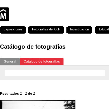
Exposiciones
Fotografías del CdF
Investigación
Educat
Catálogo de fotografías
General
Catálogo de fotografías
Resultados
1
-
1
de
1