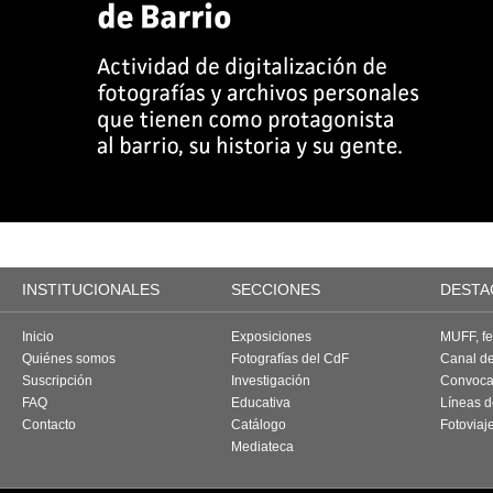
INSTITUCIONALES
SECCIONES
DESTA
Inicio
Exposiciones
MUFF, fes
Quiénes somos
Fotografías del CdF
Canal d
Suscripción
Investigación
Convoca
FAQ
Educativa
Líneas d
Contacto
Catálogo
Fotoviaj
Mediateca