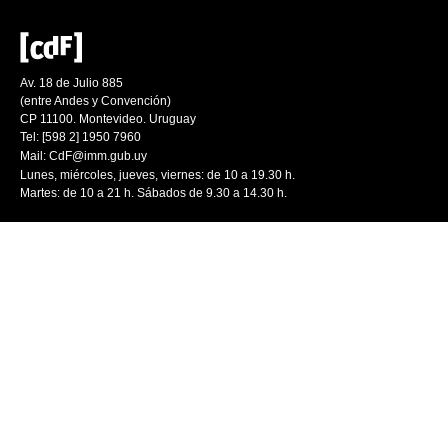
Av. 18 de Julio 885
(entre Andes y Convención)
CP 11100. Montevideo. Uruguay
Tel: [598 2] 1950 7960
Mail:
CdF@imm.gub.uy
Lunes, miércoles, jueves, viernes: de 10 a 19.30 h.
Martes: de 10 a 21 h. Sábados de 9.30 a 14.30 h.