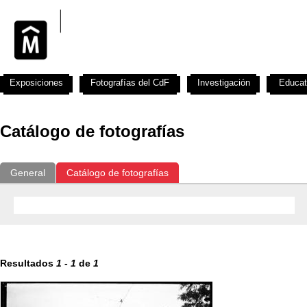
Exposiciones
Fotografías del CdF
Investigación
Educat
Catálogo de fotografías
General
Catálogo de fotografías
Resultados
1
-
1
de
1