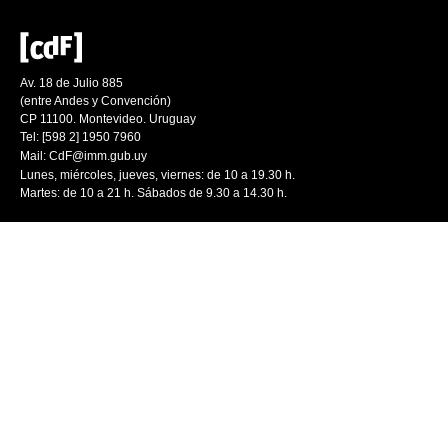
Av. 18 de Julio 885
(entre Andes y Convención)
CP 11100. Montevideo. Uruguay
Tel: [598 2] 1950 7960
Mail:
CdF@imm.gub.uy
Lunes, miércoles, jueves, viernes: de 10 a 19.30 h.
Martes: de 10 a 21 h. Sábados de 9.30 a 14.30 h.