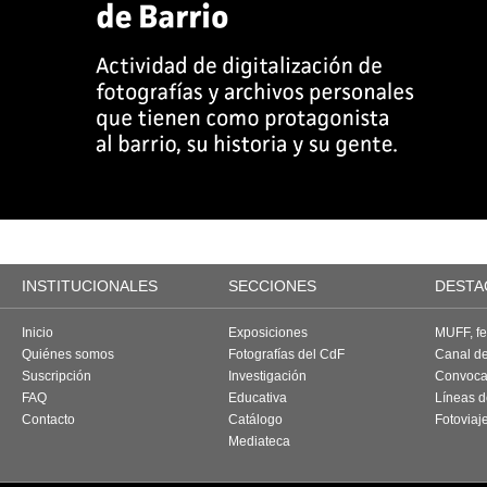
INSTITUCIONALES
SECCIONES
DESTA
Inicio
Exposiciones
MUFF, fes
Quiénes somos
Fotografías del CdF
Canal d
Suscripción
Investigación
Convoca
FAQ
Educativa
Líneas d
Contacto
Catálogo
Fotoviaj
Mediateca