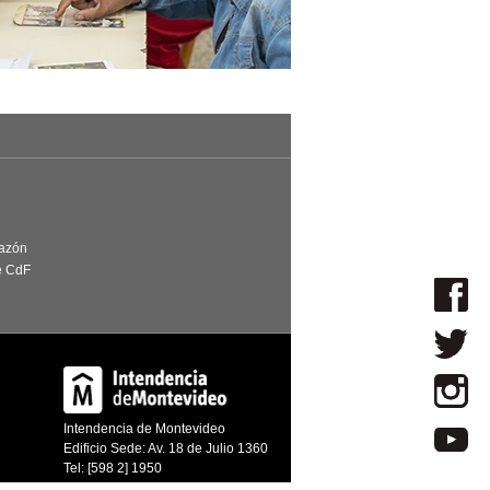
Razón
e CdF
Intendencia de Montevideo
Edificio Sede: Av. 18 de Julio 1360
Tel: [598 2] 1950
Montevideo, Uruguay | CP. 11200