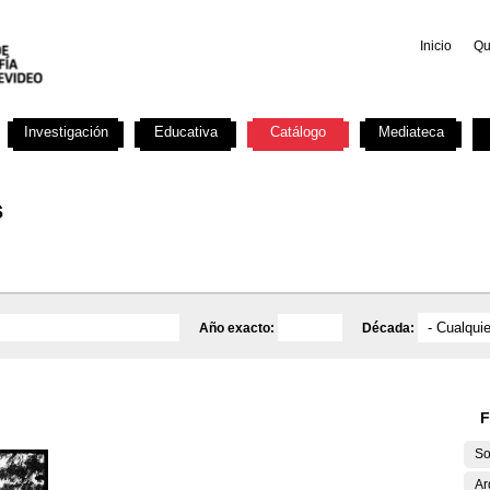
Inicio
Qu
Investigación
Educativa
Catálogo
Mediateca
s
Año exacto:
Década:
F
So
Ar