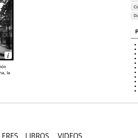
Ci
Du
P
ción
ha, la