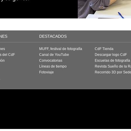
NES
DESTACADOS
nes
MUFF, festival de fotografía
CdF Tienda
as del CdF
Canal de YouTube
Descargar logo CdF
ión
Convocatorias
Escuelas de fotografía
Líneas de tiempo
Revista Sueño de la 
Fotoviaje
Recorrido 3D por Sed
a