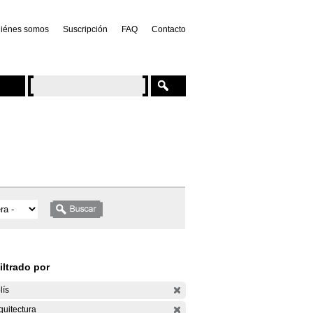
iénes somos
Suscripción
FAQ
Contacto
iltrado por
lís
quitectura