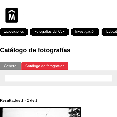
Exposiciones
Fotografías del CdF
Investigación
Educat
Catálogo de fotografías
General
Catálogo de fotografías
Resultados
1
-
1
de
1