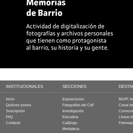
INSTITUCIONALES
SECCIONES
DESTA
Inicio
Exposiciones
MUFF, fes
Quiénes somos
Fotografías del CdF
Canal d
Suscripción
Investigación
Convoca
FAQ
Educativa
Líneas d
Contacto
Catálogo
Fotoviaj
Mediateca