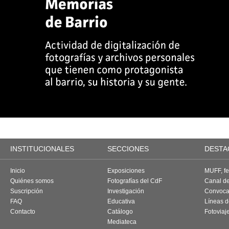
INSTITUCIONALES
SECCIONES
DESTA
Inicio
Exposiciones
MUFF, fes
Quiénes somos
Fotografías del CdF
Canal d
Suscripción
Investigación
Convoca
FAQ
Educativa
Líneas d
Contacto
Catálogo
Fotoviaj
Mediateca