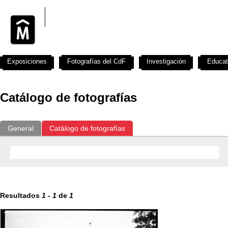
Exposiciones
Fotografías del CdF
Investigación
Educat
Catálogo de fotografías
General
Catálogo de fotografías
Resultados
1
-
1
de
1