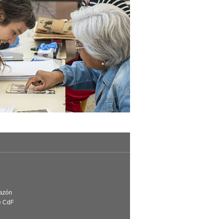
Razón
e CdF