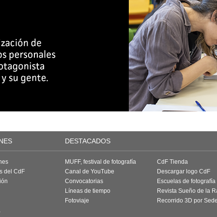
NES
DESTACADOS
nes
MUFF, festival de fotografía
CdF Tienda
as del CdF
Canal de YouTube
Descargar logo CdF
ión
Convocatorias
Escuelas de fotografía
Líneas de tiempo
Revista Sueño de la 
Fotoviaje
Recorrido 3D por Sed
a