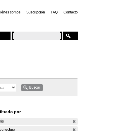
iénes somos
Suscripción
FAQ
Contacto
iltrado por
lís
quitectura