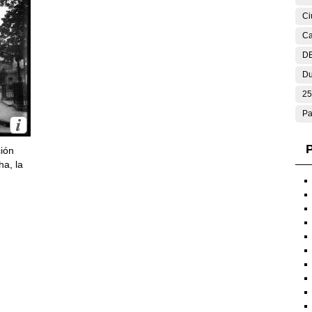
Ci
Ca
DE
Du
25
Pa
P
ción
ha, la