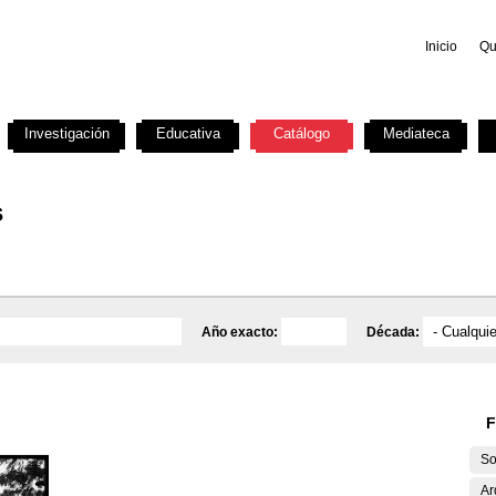
Inicio
Qu
Investigación
Educativa
Catálogo
Mediateca
s
Año exacto:
Década:
F
So
Ar