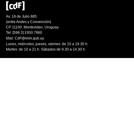
Av. 18 de Julio 885
(entre Andes y Convención)
CP 11100. Montevideo. Uruguay
Tel: [598 2] 1950 7960
Mail:
CdF@imm.gub.uy
Lunes, miércoles, jueves, viernes: de 10 a 19.30 h.
Martes: de 10 a 21 h. Sábados de 9.30 a 14.30 h.