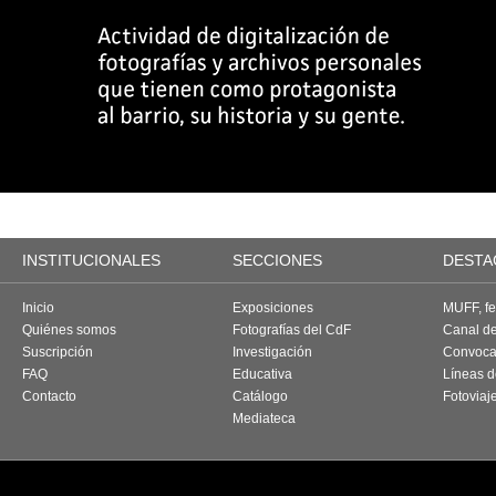
INSTITUCIONALES
SECCIONES
DESTA
Inicio
Exposiciones
MUFF, fes
Quiénes somos
Fotografías del CdF
Canal d
Suscripción
Investigación
Convoca
FAQ
Educativa
Líneas d
Contacto
Catálogo
Fotoviaj
Mediateca