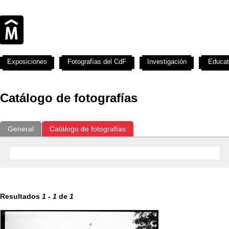
Exposiciones
Fotografías del CdF
Investigación
Educat
Catálogo de fotografías
General
Catálogo de fotografías
Resultados
1
-
1
de
1