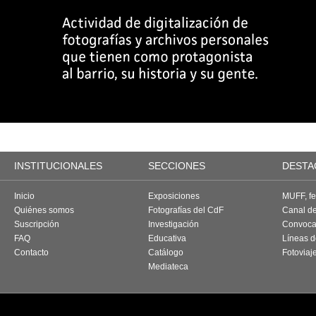
INSTITUCIONALES
SECCIONES
DESTA
Inicio
Exposiciones
MUFF, fes
Quiénes somos
Fotografías del CdF
Canal d
Suscripción
Investigación
Convoca
FAQ
Educativa
Líneas d
Contacto
Catálogo
Fotoviaj
Mediateca