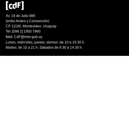
Av. 18 de Julio 885
(entre Andes y Convención)
CP 11100. Montevideo. Uruguay
Tel: [598 2] 1950 7960
Mail:
CdF@imm.gub.uy
Lunes, miércoles, jueves, viernes: de 10 a 19.30 h.
Martes: de 10 a 21 h. Sábados de 9.30 a 14.30 h.