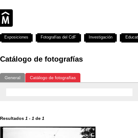
Exposiciones
Fotografías del CdF
Investigación
Educat
Catálogo de fotografías
General
Catálogo de fotografías
Resultados
1
-
1
de
1