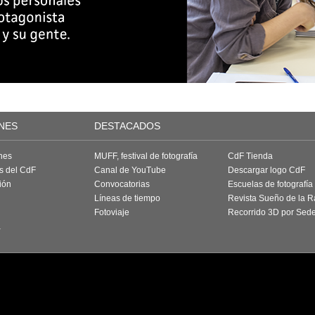
NES
DESTACADOS
nes
MUFF, festival de fotografía
CdF Tienda
as del CdF
Canal de YouTube
Descargar logo CdF
ión
Convocatorias
Escuelas de fotografía
Líneas de tiempo
Revista Sueño de la 
Fotoviaje
Recorrido 3D por Sed
a