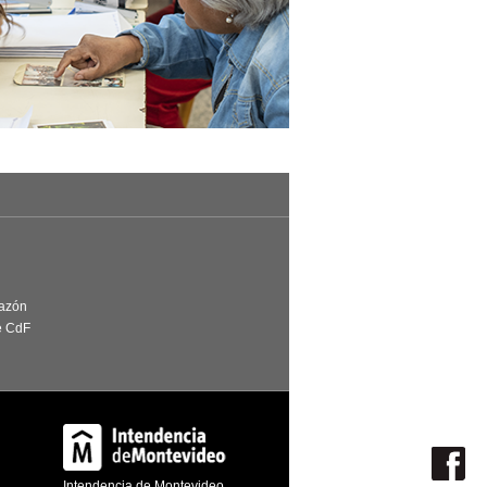
Razón
e CdF
Intendencia de Montevideo