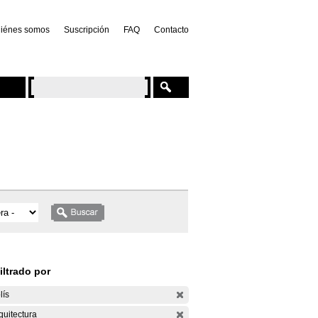
iénes somos
Suscripción
FAQ
Contacto
iltrado por
lís
quitectura