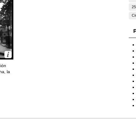
25
Ci
P
ción
ha, la