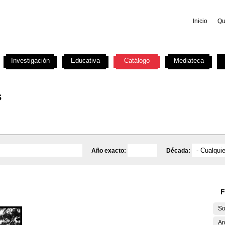
Inicio
Qu
Investigación
Educativa
Catálogo
Mediateca
s
Año exacto:
Década:
F
So
Ar