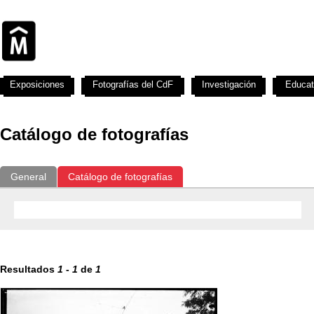
Exposiciones
Fotografías del CdF
Investigación
Educat
Catálogo de fotografías
General
Catálogo de fotografías
Resultados
1
-
1
de
1