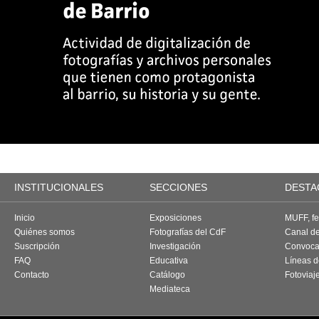
INSTITUCIONALES
SECCIONES
DESTA
Inicio
Exposiciones
MUFF, fes
Quiénes somos
Fotografías del CdF
Canal d
Suscripción
Investigación
Convoca
FAQ
Educativa
Líneas d
Contacto
Catálogo
Fotoviaj
Mediateca