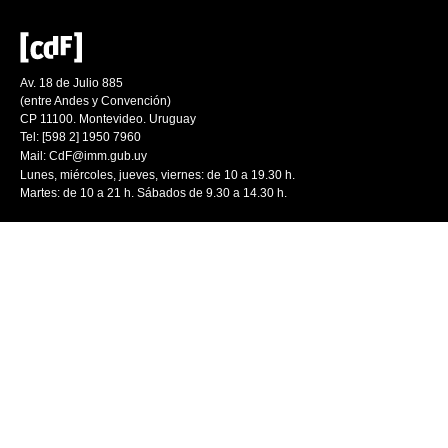
Av. 18 de Julio 885
(entre Andes y Convención)
CP 11100. Montevideo. Uruguay
Tel: [598 2] 1950 7960
Mail:
CdF@imm.gub.uy
Lunes, miércoles, jueves, viernes: de 10 a 19.30 h.
Martes: de 10 a 21 h. Sábados de 9.30 a 14.30 h.