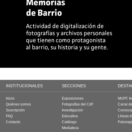
INSTITUCIONALES
SECCIONES
DESTA
Inicio
Exposiciones
MUFF, fes
Quiénes somos
Fotografías del CdF
Canal d
Suscripción
Investigación
Convoca
FAQ
Educativa
Líneas d
Contacto
Catálogo
Fotoviaj
Mediateca