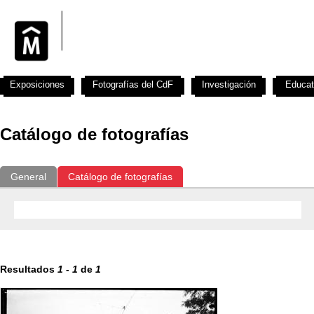
Exposiciones
Fotografías del CdF
Investigación
Educat
Catálogo de fotografías
General
Catálogo de fotografías
Resultados
1
-
1
de
1