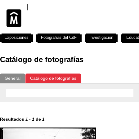
Exposiciones
Fotografías del CdF
Investigación
Educat
Catálogo de fotografías
General
Catálogo de fotografías
Resultados
1
-
1
de
1