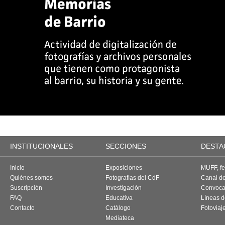
INSTITUCIONALES
SECCIONES
DESTA
Inicio
Exposiciones
MUFF, fes
Quiénes somos
Fotografías del CdF
Canal d
Suscripción
Investigación
Convoca
FAQ
Educativa
Líneas d
Contacto
Catálogo
Fotoviaj
Mediateca