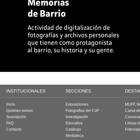
INSTITUCIONALES
SECCIONES
DESTA
Inicio
Exposiciones
MUFF, fes
Quiénes somos
Fotografías del CdF
Canal d
Suscripción
Investigación
Convoca
FAQ
Educativa
Líneas d
Contacto
Catálogo
Fotoviaj
Mediateca