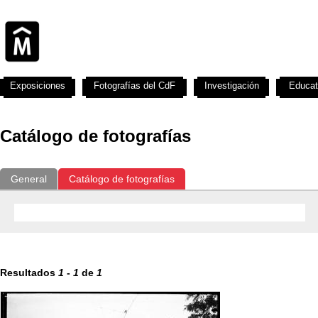
Exposiciones
Fotografías del CdF
Investigación
Educat
Catálogo de fotografías
General
Catálogo de fotografías
Resultados
1
-
1
de
1